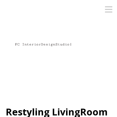
Passa
ai
contenuti
principali
Restyling LivingRoom